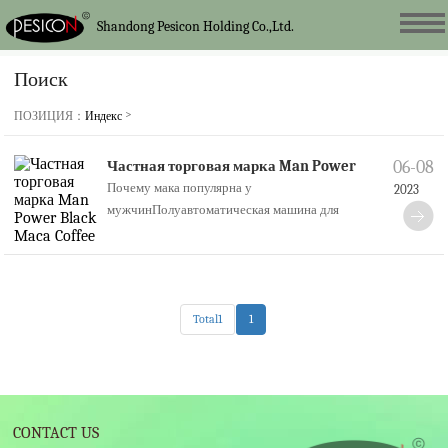
Shandong Pesicon Holding Co.,Ltd.
Поиск
>
ПОЗИЦИЯ：
Индекс
Частная торговая марка Man Power
06-08
Black
Maca
Coffee
Почему мака популярна у
2023
мужчинПолуавтоматическая машина для
выдувания ПЭТ-бутылок Машина для изготов
Total1
1
CONTACT US