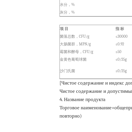
水分，%
灰分，%
项 目
指 标
菌落总数，CFU/g
≤30000
大肠菌群，MPN/g
≤0.92
霉菌和酵母，CFU/g
≤50
金黄色葡萄球菌
≤0/25g
沙门氏菌
≤0/25g
[Чистое содержание и индекс до
Чистое содержание и допустимый
4. Название продукта
Торговое наименование+общепри
повторно)