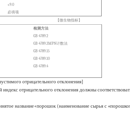
≤9.0
必填项
【微生物指标】
检测方法
GB 4789.2
GB 4789.3MPN计数法
GB 4789.15
GB 4789.10
GB 4789.4
пустимого отрицательного отклонения]
 индекс отрицательного отклонения должны соответствовать 
нятое название+порошок (наименование сырья с «порошком