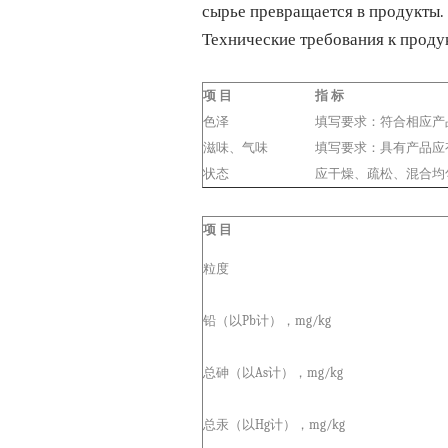
сырье превращается в продукты.
Технические требования к прод
项 目
指 标
色泽
填写要求：符合相应产
滋味、气味
填写要求：具有产品应
状态
应干燥、疏松、混合均
项 目
粒度
铅（以Pb计），mg/kg
总砷（以As计），mg/kg
总汞（以Hg计），mg/kg