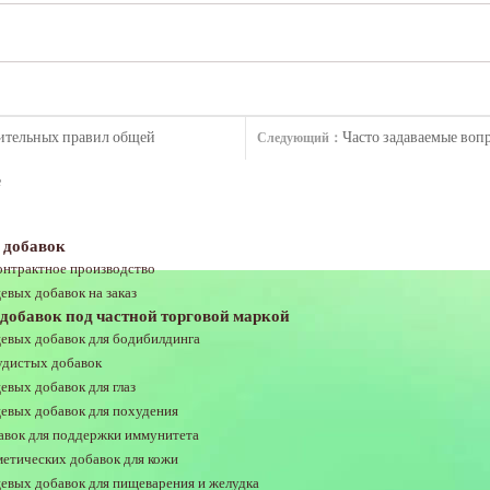
тительных правил общей
Часто задаваемые во
Следующий：
е
 добавок
онтрактное производство
евых добавок на заказ
добавок под частной торговой маркой
евых добавок для бодибилдинга
удистых добавок
вых добавок для глаз
евых добавок для похудения
авок для поддержки иммунитета
метических добавок для кожи
евых добавок для пищеварения и желудка