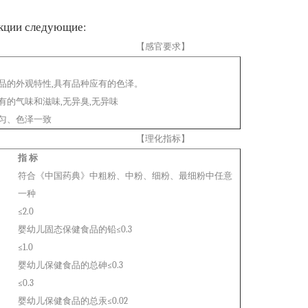
укции следующие:
【感官要求】
品的外观特性,具有品种应有的色泽。
有的气味和滋味,无异臭,无异味
匀、色泽一致
【理化指标】
指 标
符合《中国药典》中粗粉、中粉、细粉、最细粉中任意
一种
≤2.0
婴幼儿固态保健食品的铅≤0.3
≤1.0
婴幼儿保健食品的总砷≤0.3
≤0.3
婴幼儿保健食品的总汞≤0.02