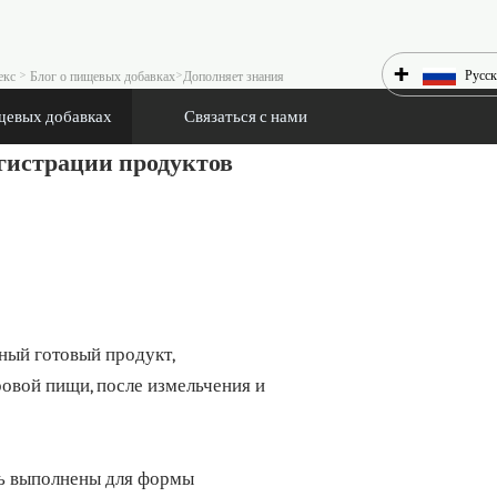
+
>
>
Русс
екс
Блог о пищевых добавках
Дополняет знания
щевых добавках
Связаться с нами
гистрации продуктов
ный готовый продукт,
ровой пищи, после измельчения и
ть выполнены для формы