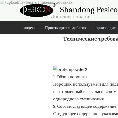
Shandong Pesicon
Дополняет знания
индекс
Производитель добавок
производите
Технические требов
1. Обзор порошка
Порошок, используемый для пода
изготовленный из сырья и вспомо
однородного смешивания.
2. Соответствующее содержание
Следующее содержание указывае