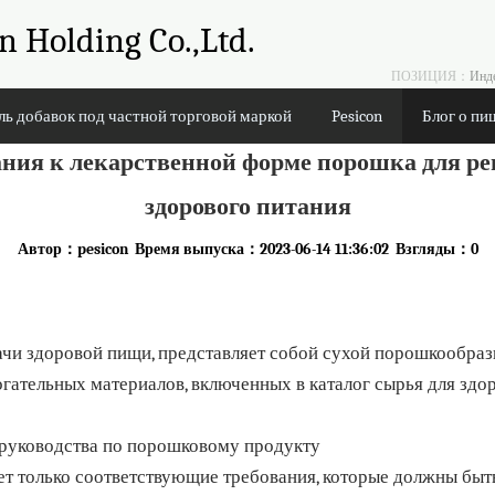
 Holding Co.,Ltd.
ПОЗИЦИЯ：
Инд
ль добавок под частной торговой маркой
Pesicon
Блог о пи
ания к лекарственной форме порошка для ре
здорового питания
Автор：pesicon Время выпуска：2023-06-14 11:36:02 Взгляды：
0
чи здоровой пищи, представляет собой сухой порошкообраз
гательных материалов, включенных в каталог сырья для здо
 руководства по порошковому продукту
т только соответствующие требования, которые должны бы